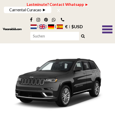
Lastminute? Contact Whatsapp ►
x
Carrental Curacao ►
€
$USD