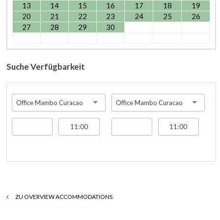
13
14
15
16
17
18
19
20
21
22
23
24
25
26
27
28
29
30
Suche Verfügbarkeit
Office Mambo Curacao
Office Mambo Curacao
ZU OVERVIEW ACCOMMODATIONS