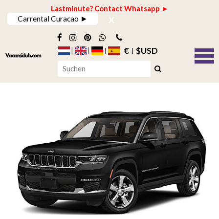
Lastminute? Contact Whatsapp ►
x
Carrental Curacao ►
€
$USD