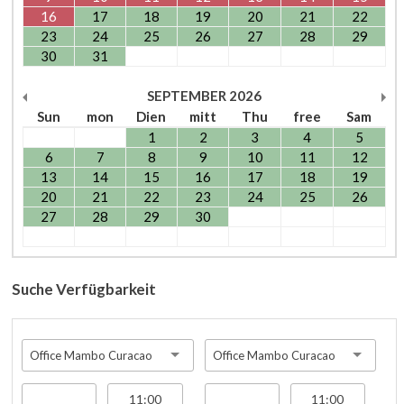
16
17
18
19
20
21
22
23
24
25
26
27
28
29
30
31
SEPTEMBER
2026
Sun
mon
Dien
mitt
Thu
free
Sam
1
2
3
4
5
6
7
8
9
10
11
12
13
14
15
16
17
18
19
20
21
22
23
24
25
26
27
28
29
30
Suche Verfügbarkeit
Office Mambo Curacao
Office Mambo Curacao