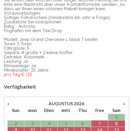
bitte eine Nachricht über unser Kontaktformular senden , so
dass wir Ihnen einen schönen Rabatt bringen kann.
Voraussetzungen:
Gültiger Führerschein (mindestens ein Jahr in Folge);
Zusätzliche Serviceoptionen
Baby - Autositz:
Flughafen mit dem Taxi Drop
Modell: Jeep Grand Cherokee L black 7 seater
Türen: 5 Türen
Fahrgäste: 5
Gepäck: 4 große + 2 kleine Koffer
Getriebe: Automatik
Leistung: Ja
Klimaanlage: Ja
Mindestalter: 25 Jahre
pro Tag € 125
Verfügbarkeit
AUGUSTUS
2026
Sun
mon
Dien
mitt
Thu
free
Sam
1
2
3
4
5
6
7
8
9
10
11
12
13
14
15