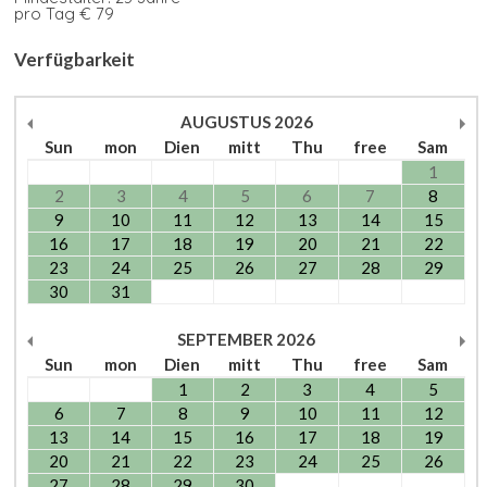
pro Tag € 79
Verfügbarkeit
AUGUSTUS
2026
Sun
mon
Dien
mitt
Thu
free
Sam
1
2
3
4
5
6
7
8
9
10
11
12
13
14
15
16
17
18
19
20
21
22
23
24
25
26
27
28
29
30
31
SEPTEMBER
2026
Sun
mon
Dien
mitt
Thu
free
Sam
1
2
3
4
5
6
7
8
9
10
11
12
13
14
15
16
17
18
19
20
21
22
23
24
25
26
27
28
29
30