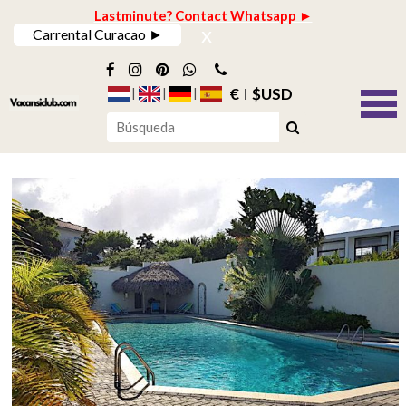
Lastminute? Contact Whatsapp ►
x
Carrental Curacao ►
€
$USD