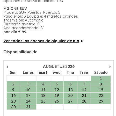
opciones de servicio adicionales
MG ONE SUV
Modelo: SUV Puertas: Puertas 5
Pasajeros: 5 Equipaje: 4 maletas grandes
Trasmisión: Automatic
Dirección asistida: Sí
Aire acondicionado: Sí
por día € 99
Ver todos los coches de alquiler de Kia
►
Disponibilidad de
AUGUSTUS
2026
Sun
Lunes
mart
wed
Thu
free
Sábado
1
2
3
4
5
6
7
8
9
10
11
12
13
14
15
16
17
18
19
20
21
22
23
24
25
26
27
28
29
30
31