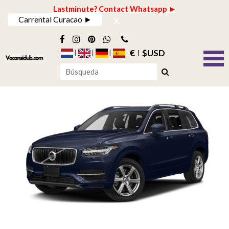
Lastminute? Contact Whatsapp ►
x
Carrental Curacao ►
€
$USD