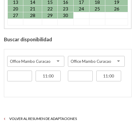
13
14
15
16
17
18
19
20
21
22
23
24
25
26
27
28
29
30
Buscar disponibilidad
Office Mambo Curacao
Office Mambo Curacao
VOLVER AL RESUMEN DE ADAPTACIONES