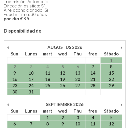
Trasmisión: Automatic
Dirección asistida: Sí
Aire acondicionado: Sí
Edad mínima: 30 años
por día € 99
Disponibilidad de
AUGUSTUS
2026
Sun
Lunes
mart
wed
Thu
free
Sábado
1
2
3
4
5
6
7
8
9
10
11
12
13
14
15
16
17
18
19
20
21
22
23
24
25
26
27
28
29
30
31
SEPTIEMBRE
2026
Sun
Lunes
mart
wed
Thu
free
Sábado
1
2
3
4
5
6
7
8
9
10
11
12