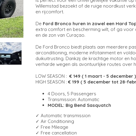
is perfect voor een onvergetelijke vakantie op h
Willemstad bezoekt of de ruige noordkust verke
en rijcomfort.
De
Ford Bronco huren in zowel een Hard Top 
extra comfort en bescherming wilt, of ga voor d
en de zon van Curaçao.
De Ford Bronco biedt plaats aan meerdere pass
airconditioning, moderne infotainment en vold
duikuitrusting. Dankzij de krachtige motor en h
verharde wegen als avontuurlijke routes over he
LOW SEASON :
€ 149 ( 1 maart - 5 december )
HIGH SEASON :
€ 199 ( 5 december tot 28-febr
4 Doors, 5 Passengers
Transmission: Automatic
MODEL: Big Bend Sasquatch
✓ Automatic transmission
✓ Air Conditioning
✓ Free Mileage
✓ Free cancellation