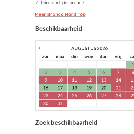
✓ Third party insurance
Meer Bronco Hard Top
Beschikbaarheid
AUGUSTUS
2026
zon
maa
din
woe
don
vrij
z
2
3
4
5
6
7
9
10
11
12
13
14
1
16
17
18
19
20
21
2
23
24
25
26
27
28
2
30
31
Zoek beschikbaarheid