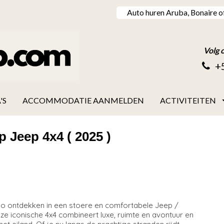
Auto huren Aruba, Bonaire o
Volg 
+
'S
ACCOMMODATIE AANMELDEN
ACTIVITEITEN
 Jeep 4x4 ( 2025 )
ao ontdekken in een stoere en comfortabele Jeep /
e iconische 4x4 combineert luxe, ruimte en avontuur en