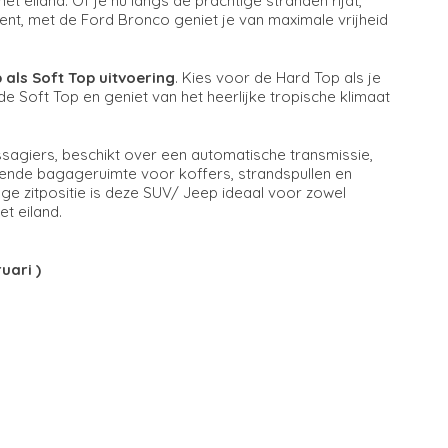
et eiland. Of je nu langs de prachtige stranden rijdt,
nt, met de Ford Bronco geniet je van maximale vrijheid
als Soft Top uitvoering
. Kies voor de Hard Top als je
e Soft Top en geniet van het heerlijke tropische klimaat
agiers, beschikt over een automatische transmissie,
oende bagageruimte voor koffers, strandspullen en
oge zitpositie is deze SUV/ Jeep ideaal voor zowel
t eiland.
uari )