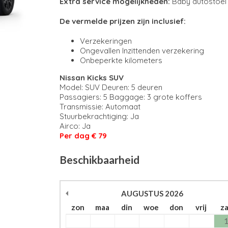
Extra service mogelijkheden:
Baby autostoel
De vermelde prijzen zijn inclusief:
Verzekeringen
Ongevallen Inzittenden verzekering
Onbeperkte kilometers
Nissan Kicks SUV
Model: SUV Deuren: 5 deuren
Passagiers: 5 Baggage: 3 grote koffers
Transmissie: Automaat
Stuurbekrachtiging: Ja
Airco: Ja
Per dag € 79
Beschikbaarheid
AUGUSTUS
2026
zon
maa
din
woe
don
vrij
z