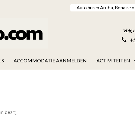
Auto huren Aruba, Bonaire o
Volg 
+
'S
ACCOMMODATIE AANMELDEN
ACTIVITEITEN
n bezit);