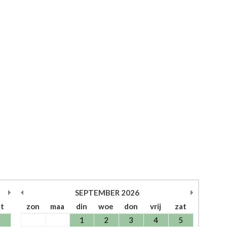
SEPTEMBER
2026
at
zon
maa
din
woe
don
vrij
zat
1
1
2
3
4
5