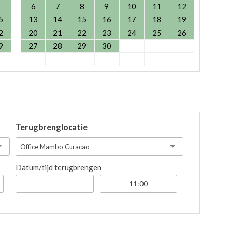
8
6
7
8
9
10
11
12
5
13
14
15
16
17
18
19
2
20
21
22
23
24
25
26
9
27
28
29
30
Terugbrenglocatie
Office Mambo Curacao
Datum/tijd terugbrengen