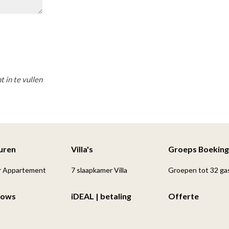
t in te vullen
Huren
Villa's
Groeps Boeking
r Appartement
7 slaapkamer Villa
Groepen tot 32 ga
lows
iDEAL | betaling
Offerte