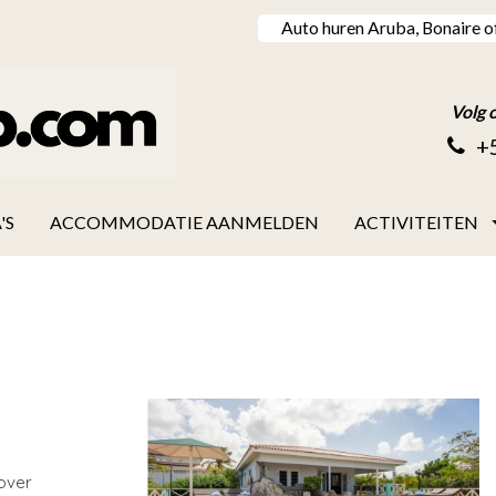
Auto huren Aruba, Bonaire o
Volg 
+
'S
ACCOMMODATIE AANMELDEN
ACTIVITEITEN
 over