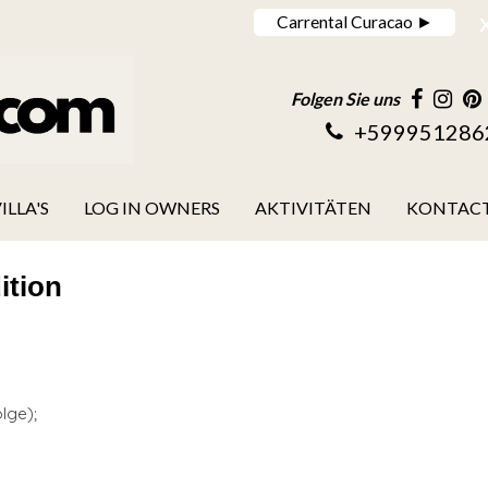
Carrental Curacao ►
Folgen Sie uns
+599951286
ILLA'S
LOG IN OWNERS
AKTIVITÄTEN
KONTAC
ition
olge);