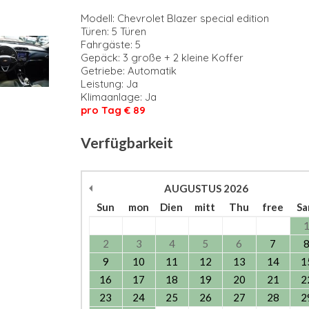
Modell: Chevrolet Blazer special edition
Türen: 5 Türen
Fahrgäste: 5
Gepäck: 3 große + 2 kleine Koffer
Getriebe: Automatik
Leistung: Ja
Klimaanlage: Ja
pro Tag € 89
Verfügbarkeit
AUGUSTUS
2026
Sun
mon
Dien
mitt
Thu
free
S
2
3
4
5
6
7
9
10
11
12
13
14
1
16
17
18
19
20
21
2
23
24
25
26
27
28
2