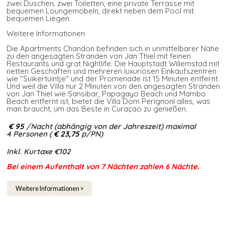
zwei Duschen, zwei Toiletten, eine private Terrasse mit
bequemen Loungemöbeln, direkt neben dem Pool mit
bequemen Liegen.
Weitere Informationen
Die Apartments Chandon befinden sich in unmittelbarer Nähe
zu den angesagten Stränden von Jan Thiel mit feinen
Restaurants und grat Nightlife. Die Hauptstadt Willemstad mit
netten Geschäften und mehreren luxuriösen Einkaufszentren
wie "Suikertuintje" und der Promenade ist 15 Minuten entfernt.
Und weil die Villa nur 2 Minuten von den angesagten Stränden
von Jan Thiel wie Sansibar, Papagayo Beach und Mambo
Beach entfernt ist, bietet die Villa Dom Perignonl alles, was
man braucht, um das Beste in Curaçao zu genießen.
€ 95
/Nacht (abhängig von der Jahreszeit) maximal
4 Personen (
€ 23,75
p/PN)
Inkl. Kurtaxe €102
Bei einem Aufenthalt von 7 Nächten zahlen 6 Nächte.​
Weitere Informationen >