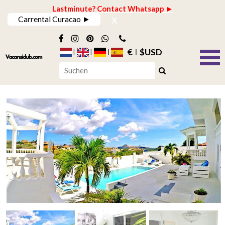
Lastminute? Contact Whatsapp ►
x
Carrental Curacao ►
€
$USD