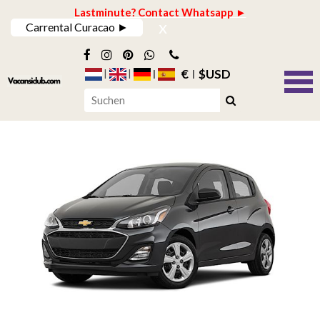
Lastminute? Contact Whatsapp ►
x
Carrental Curacao ►
€
$USD