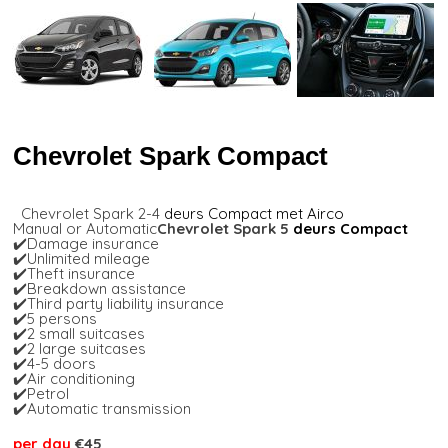
Chevrolet Spark Compact
Chevrolet Spark 2-4
deurs Compact met Airco
Manual or Automatic
Chevrolet Spark 5
deurs Compact
✔️Damage insurance
✔️Unlimited mileage
✔️Theft insurance
✔️Breakdown assistance
✔️Third party liability insurance
✔️5 persons
✔️2 small suitcases
✔️2 large suitcases
✔️4-5 doors
✔️Air conditioning
✔️Petrol
✔️Automatic transmission
per day
€45