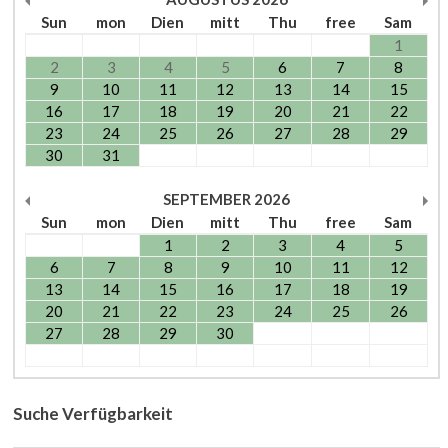
Sun
mon
Dien
mitt
Thu
free
Sam
1
2
3
4
5
6
7
8
9
10
11
12
13
14
15
16
17
18
19
20
21
22
23
24
25
26
27
28
29
30
31
SEPTEMBER
2026
Sun
mon
Dien
mitt
Thu
free
Sam
1
2
3
4
5
6
7
8
9
10
11
12
13
14
15
16
17
18
19
20
21
22
23
24
25
26
27
28
29
30
Suche Verfügbarkeit