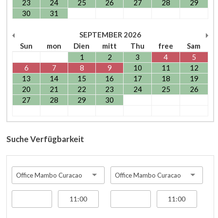
23
24
25
26
27
28
29
30
31
SEPTEMBER
2026
Sun
mon
Dien
mitt
Thu
free
Sam
1
2
3
4
5
6
7
8
9
10
11
12
13
14
15
16
17
18
19
20
21
22
23
24
25
26
27
28
29
30
Suche Verfügbarkeit
Office Mambo Curacao
Office Mambo Curacao