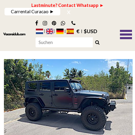
Lastminute? Contact Whatsapp ►
x
Carrental Curacao ►
€
$USD