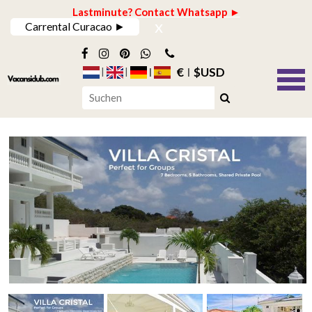
Lastminute? Contact Whatsapp ►
x
Carrental Curacao ►
€
$USD