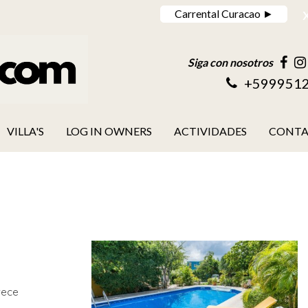
Carrental Curacao ►
Siga con nosotros
+599951
VILLA'S
LOG IN OWNERS
ACTIVIDADES
CONT
rece