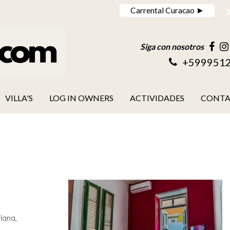
Carrental Curacao ►
Siga con nosotros
+599951
VILLA'S
LOG IN OWNERS
ACTIVIDADES
CONT
lana,