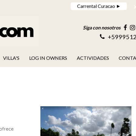
Carrental Curacao ►
Siga con nosotros
+599951
VILLA'S
LOG IN OWNERS
ACTIVIDADES
CONT
 ofrece