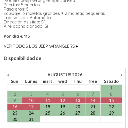
Modelo: Jeep Wrangler Special Red
Puertas: 5 puertas
Pasajeros: 5
Equipaje: 3 maletas grandes + 2 maletas pequeñas
Transmisión: Automática
Dirección asistida: Sí
Aire acondicionado: Sí
Por día € 115
VER TODOS LOS JEEP WRANGLERS►
Disponibilidad de
AUGUSTUS
2026
Sun
Lunes
mart
wed
Thu
free
Sábado
1
2
3
4
5
6
7
8
9
10
11
12
13
14
15
16
17
18
19
20
21
22
23
24
25
26
27
28
29
30
31