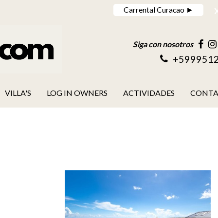
Carrental Curacao ►
Siga con nosotros
+599951
VILLA'S
LOG IN OWNERS
ACTIVIDADES
CONT