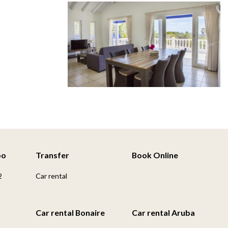
po
Transfer
Book Online
2
Car rental
Car rental Bonaire
Car rental Aruba