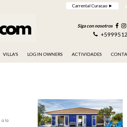
Carrental Curacao ►
Siga con nosotros
+599951
VILLA'S
LOG IN OWNERS
ACTIVIDADES
CONT
 a la