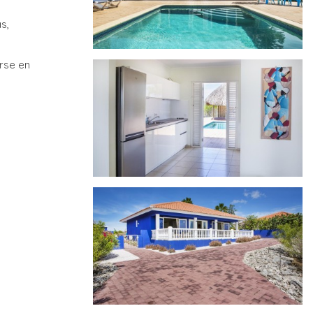
s,
arse en