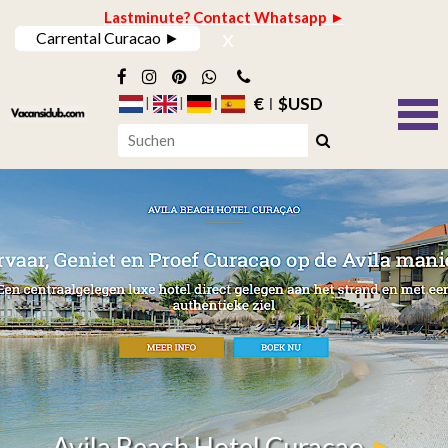
Lastminute? Contact Whatsapp ►
x
Carrental Curacao ►
€
$USD
Avila Beach Hotel Curacao
►