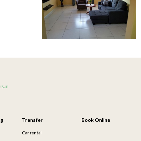
s.nl
ng
Transfer
Book Online
Car rental