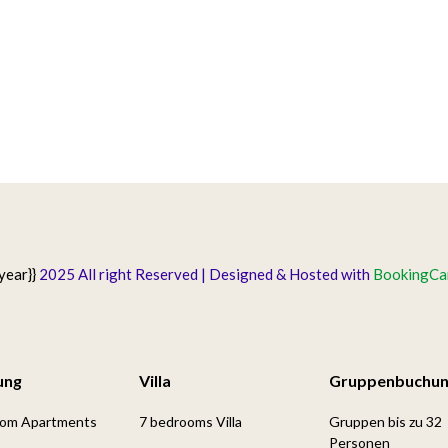
year}}
2025 All right Reserved | Designed & Hosted with
BookingCar
ung
Villa
Gruppenbuchu
oom Apartments
7 bedrooms Villa
Gruppen bis zu 32
Personen