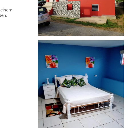
t einem
den.