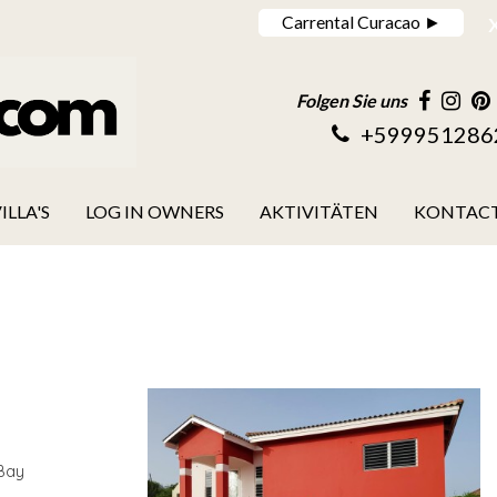
Carrental Curacao ►
Folgen Sie uns
+599951286
ILLA'S
LOG IN OWNERS
AKTIVITÄTEN
KONTAC
 Bay