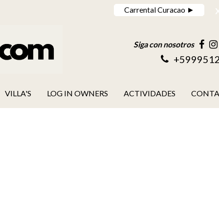
Carrental Curacao ►
Siga con nosotros
+599951
VILLA'S
LOG IN OWNERS
ACTIVIDADES
CONT