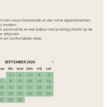
mini-resort bestaande uit vier ruime appartementen,
 is modern
 open woonruimte en een balkon met prachtig uitzicht op de
r altijd een
en en comfortabele sfeer.
SEPTEMBER
2026
aa
din
woe
don
vrij
zat
1
2
3
4
5
7
8
9
10
11
12
14
15
16
17
18
19
21
22
23
24
25
26
28
29
30