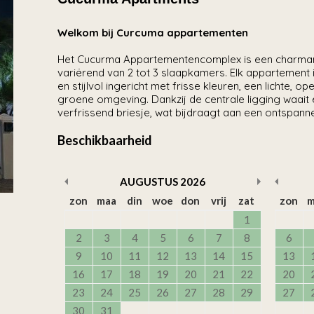
Welkom bij Curcuma appartementen
Het Cucurma Appartementencomplex is een charmant 
variërend van 2 tot 3 slaapkamers. Elk appartement
en stijlvol ingericht met frisse kleuren, een lichte,
groene omgeving. Dankzij de centrale ligging waait e
verfrissend briesje, wat bijdraagt aan een ontspann
Beschikbaarheid
AUGUSTUS
2026
zon
maa
din
woe
don
vrij
zat
zon
m
1
2
3
4
5
6
7
8
6
9
10
11
12
13
14
15
13
16
17
18
19
20
21
22
20
23
24
25
26
27
28
29
27
30
31