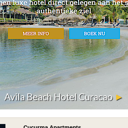
Avila Beach Hotel Curacao
►
Cucurma Apartments