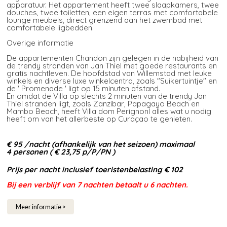
apparatuur. Het appartement heeft twee slaapkamers, twee
douches, twee toiletten, een eigen terras met comfortabele
lounge meubels, direct grenzend aan het zwembad met
comfortabele ligbedden.
Overige informatie
De appartementen Chandon zijn gelegen in de nabijheid van
de trendy stranden van Jan Thiel met goede restaurants en
gratis nachtleven. De hoofdstad van Willemstad met leuke
winkels en diverse luxe winkelcentra, zoals "Suikertuintje" en
de ' Promenade ' ligt op 15 minuten afstand.
En omdat de Villa op slechts 2 minuten van de trendy Jan
Thiel stranden ligt, zoals Zanzibar, Papagayo Beach en
Mambo Beach, heeft Villa dom Perignonl alles wat u nodig
heeft om van het allerbeste op Curaçao te genieten.
€ 95
/nacht (afhankelijk van het seizoen) maximaal
4 personen (
€ 23,75
p/P/PN )
Prijs per nacht inclusief toeristenbelasting € 102
Bij een verblijf van 7 nachten betaalt u 6 nachten.
Meer informatie >