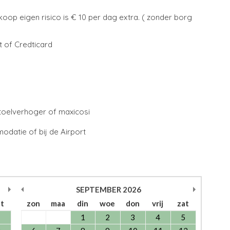
afkoop eigen risico is € 10 per dag extra. ( zonder borg
t of Credticard
stoelverhoger of maxicosi
odatie of bij de Airport
SEPTEMBER
2026
at
zon
maa
din
woe
don
vrij
zat
1
1
2
3
4
5