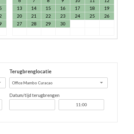
8
6
7
8
9
10
11
12
5
13
14
15
16
17
18
19
2
20
21
22
23
24
25
26
9
27
28
29
30
Terugbrenglocatie
Office Mambo Curacao
Datum/tijd terugbrengen