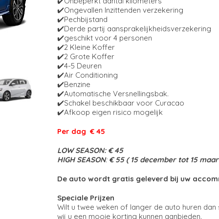
✔️Onbeperkt aantal kilometers
✔️Ongevallen Inzittenden verzekering
✔️Pechbijstand
✔️Derde partij aansprakelijkheidsverzekering
✔️geschikt voor 4 personen
✔️2 Kleine Koffer
✔️2 Grote Koffer
✔️4-5 Deuren
✔️Air Conditioning
✔️Benzine
✔️Automatische Versnellingsbak.
✔️Schakel beschikbaar voor Curacao
✔️Afkoop eigen risico mogelijk
Per dag
€ 45
LOW SEASON:
€ 45
HIGH SEASON
:
€ 55 ( 15 december tot 15 maar
De auto wordt gratis geleverd bij uw accomm
Speciale Prijzen
Wilt u twee weken of langer de auto huren dan s
wij u een mooie korting kunnen aanbieden.