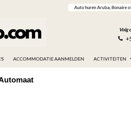
Auto huren Aruba, Bonaire o
Volg 
+
'S
ACCOMMODATIE AANMELDEN
ACTIVITEITEN
 Automaat