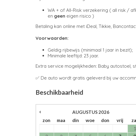
WA + of All-Risk verzekering ( all risk / 
en
geen
eigen risico )
Betaling kan online met iDeal, Tikkie, Bancontac
Voorwaarden:
Geldig rijbewijs (minimaal 1 jaar in bezit);
Minimale leeftijd: 23 jaar.
Extra service mogelijkheden: Baby autostoel, 
✅ De auto wordt gratis geleverd bij uw accomm
Beschikbaarheid
AUGUSTUS
2026
zon
maa
din
woe
don
vrij
z