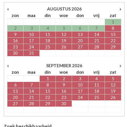
AUGUSTUS
2026
zon
maa
din
woe
don
vrij
zat
1
2
3
4
5
6
7
8
9
10
11
12
13
14
15
16
17
18
19
20
21
22
23
24
25
26
27
28
29
30
31
SEPTEMBER
2026
zon
maa
din
woe
don
vrij
zat
1
2
3
4
5
6
7
8
9
10
11
12
13
14
15
16
17
18
19
20
21
22
23
24
25
26
27
28
29
30
Zoek beschikbaarheid