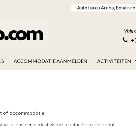
Auto huren Aruba, Bonaire o
Volg 
+
'S
ACCOMMODATIE AANMELDEN
ACTIVITEITEN
ort of accommodatie
tuurt u ons een bericht via ons contactformulier zodat