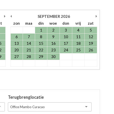
SEPTEMBER
2026
at
zon
maa
din
woe
don
vrij
zat
1
1
2
3
4
5
8
6
7
8
9
10
11
12
5
13
14
15
16
17
18
19
2
20
21
22
23
24
25
26
9
27
28
29
30
Terugbrenglocatie
Office Mambo Curacao