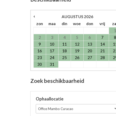
AUGUSTUS
2026
zon
maa
din
woe
don
vrij
z
2
3
4
5
6
7
9
10
11
12
13
14
1
16
17
18
19
20
21
2
23
24
25
26
27
28
2
30
31
Zoek beschikbaarheid
Ophaallocatie
Office Mambo Curacao