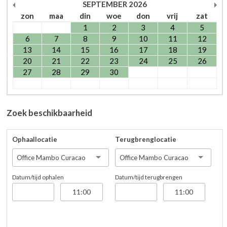
SEPTEMBER
2026
zon
maa
din
woe
don
vrij
zat
1
2
3
4
5
6
7
8
9
10
11
12
13
14
15
16
17
18
19
20
21
22
23
24
25
26
27
28
29
30
Zoek beschikbaarheid
Ophaallocatie
Terugbrenglocatie
Office Mambo Curacao
Office Mambo Curacao
Datum/tijd ophalen
Datum/tijd terugbrengen