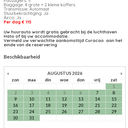
Passagiers: 5
Baggage: 4 grote + 2 kleine koffers
Transmissie: Automaat
Stuurbekrachtiging: Ja
Airco: Ja
Per dag € 115
Uw huurauto wordt gratis gebracht bij de luchthaven
Hato of bij uw accommodatie.
Vermeld uw verwachtte aankomsttijd Curacao aan het
einde van de reservering
Beschikbaarheid
AUGUSTUS
2026
zon
maa
din
woe
don
vrij
zat
1
2
3
4
5
6
7
8
9
10
11
12
13
14
15
16
17
18
19
20
21
22
23
24
25
26
27
28
29
30
31