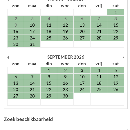
zon
maa
din
woe
don
vrij
zat
1
2
3
4
5
6
7
8
9
10
11
12
13
14
15
16
17
18
19
20
21
22
23
24
25
26
27
28
29
30
31
SEPTEMBER
2026
zon
maa
din
woe
don
vrij
zat
1
2
3
4
5
6
7
8
9
10
11
12
13
14
15
16
17
18
19
20
21
22
23
24
25
26
27
28
29
30
Zoek beschikbaarheid