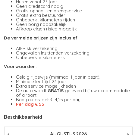
Huren vanaf 23 jaar
Geen creditcard nodig
Gratis ophaal- en brengservice
Gratis extra bestuurder
Onbeperkt kilometers rijden
Geen borg noodzakelijk
Afkoop eigen risico mogelijk
De vermelde prijzen zijn inclusief:
All-Risk verzekering
Ongevallen Inzittenden verzekering
Onbeperkte kilometers
Voorwaarden:
Geldig rijbewijs (minimaal 1 jaar in bezit);
Minimale leeftijd: 23 jaar.
Extra service mogelijkheden
De auto wordt
GRATIS
geleverd bij uw accommodatie
of airport
Baby autostoel: € 4,25 per day
Per dag € 55
Beschikbaarheid
AUGUSTUS
2026