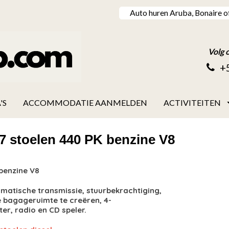
Auto huren Aruba, Bonaire o
Volg 
+
'S
ACCOMMODATIE AANMELDEN
ACTIVITEITEN
7 stoelen 440 PK benzine V8
benzine V8
matische transmissie, stuurbekrachtiging,
e bagageruimte te creëren, 4-
er, radio en CD speler.