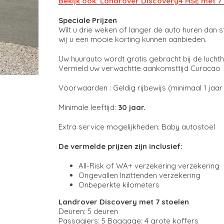
Bekijk ook: Landrover Discovery4 HSE met 7 
Speciale Prijzen
Wilt u drie weken of langer de auto huren dan s
wij u een mooie korting kunnen aanbieden.
Uw huurauto wordt gratis gebracht bij de luch
Vermeld uw verwachtte aankomsttijd Curacao a
Voorwaarden : Geldig rijbewijs (minimaal 1 jaar i
Minimale leeftijd:
30 jaar.
Extra service mogelijkheden: Baby autostoel
De vermelde prijzen zijn inclusief:
All-Risk of WA+ verzekering verzekering
Ongevallen Inzittenden verzekering
Onbeperkte kilometers
Landrover Discovery met 7 stoelen
Deuren: 5 deuren
Passagiers: 5 Baggage: 4 grote koffers