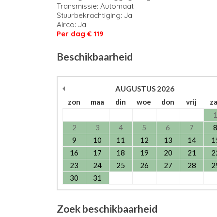
Transmissie: Automaat
Stuurbekrachtiging: Ja
Airco: Ja
Per dag € 119
Beschikbaarheid
AUGUSTUS
2026
zon
maa
din
woe
don
vrij
z
2
3
4
5
6
7
9
10
11
12
13
14
1
16
17
18
19
20
21
2
23
24
25
26
27
28
2
30
31
Zoek beschikbaarheid