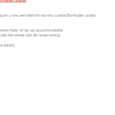
stoelen diesel
tuurt u ons een bericht via ons contactformulier zodat
thaven Hato of bij uw accommodatie.
an het einde van de reservering
n bezit);