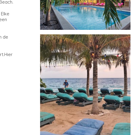
 Beach.
 Elke
 een
n de
t.Hier