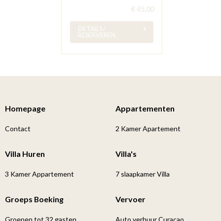
€ 45,00
DETAILS /
RESERVEREN
Homepage
Appartementen
Contact
2 Kamer Apartement
Villa Huren
Villa's
3 Kamer Appartement
7 slaapkamer Villa
Groeps Boeking
Vervoer
Groepen tot 32 gasten
Auto verhuur Curacao